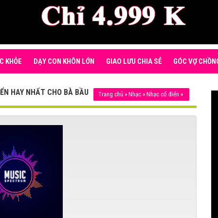
C KHỎE
DẠY CON KHÔN LỚN
GIAO LƯU CHIA SẺ
GÓC VỢ CHỒN
IỂN HAY NHẤT CHO BÀ BẦU
Trang chủ
»
Nhạc
»
Nhạc cổ điển
»