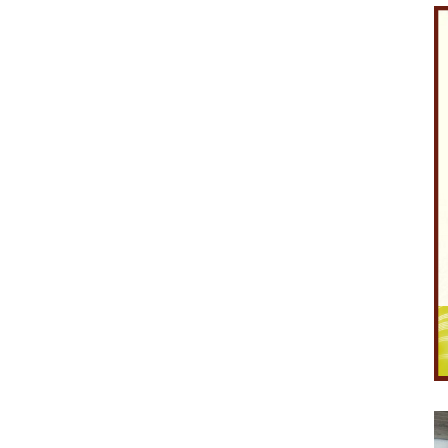
Like Fanpage Để Ủng Hộ Chúng Tôi Duy Trì Website
Powered by
netcore.vn