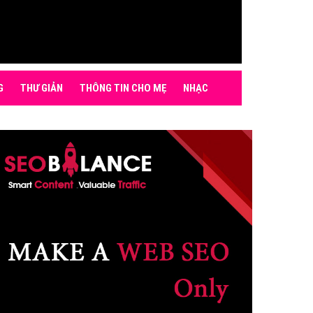
G
THƯ GIẢN
THÔNG TIN CHO MẸ
NHẠC