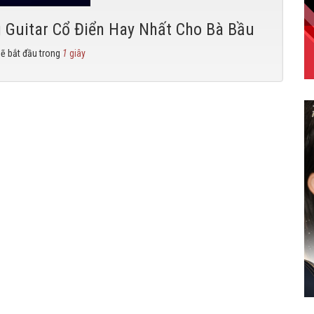
 Guitar Cổ Điển Hay Nhất Cho Bà Bầu
sẽ bắt đầu trong
0
giây
c MP3 về máy tính.