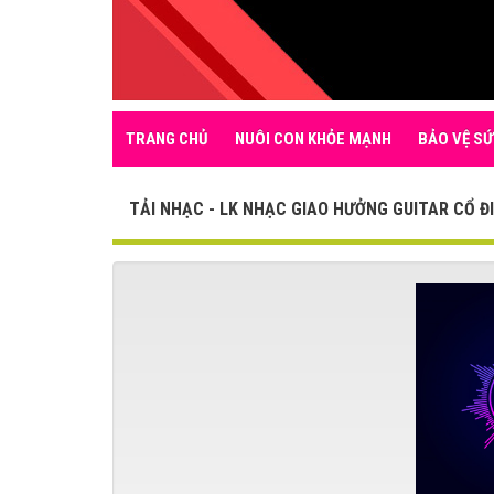
TRANG CHỦ
NUÔI CON KHỎE MẠNH
BẢO VỆ SỨ
TẢI NHẠC - LK NHẠC GIAO HƯỞNG GUITAR CỔ Đ