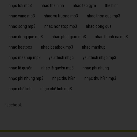
nhạc lofi mp3
nhac the hinh
nhac tap gym
the hinh
nhac vang mp3
nhac vu truong mp3
nhac thon que mp3
nhac song mp3
nhac nonstop mp3
nhac dong que
nhac dong que mp3
nhac phat giao mp3
nhac thanh ca mp3
nhac beatbox
nhac beatbox mp3
nhạc mashup
nhạc mashup mp3
yêu thích nhạc
yêu thích nhạc mp3
nhạc lệ quyên
nhạc lệ quyên mp3
nhạc phi nhung
nhạc phi nhung mp3
nhạc thu hiền
nhạc thu hiền mp3
nhạc chế linh
nhạc chế linh mp3
Facebook