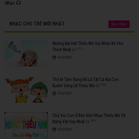
Nhạc
NHẠC CHO TRẺ MỚI NHẤT
Đọc thêm
Những Bài Hát Thiếu Nhi Vui Nhộn Bé Yêu
3074
Thích Nhất
10/6/2021
Thỏ Đi Tắm Nắng Bố Là Tất Cả Kìa Con
3688
Bướm Vàng LK Thiếu Nhi
10/6/2021
Chú Voi Con Ở Bản Đôn Nhạc Thiếu Nhi Về
2855
Động Vật Hay Nhất
10/6/2021