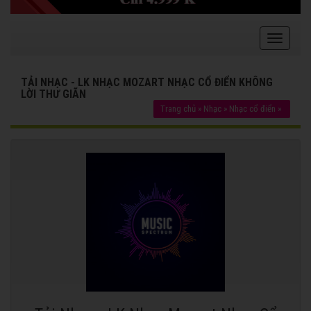
TẢI NHẠC - LK NHẠC MOZART NHẠC CỔ ĐIỂN KHÔNG
LỜI THƯ GIÃN
Trang chủ
»
Nhạc
»
Nhạc cổ điển
»