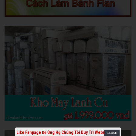
Like Fanpage Để Ủng Hộ Chúng Tôi Duy Trì Website