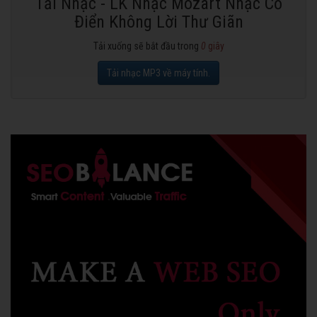
Tải Nhạc - LK Nhạc Mozart Nhạc Cổ
Điển Không Lời Thư Giãn
Tải xuống sẽ bắt đầu trong
0
giây
Tải nhạc MP3 về máy tính.