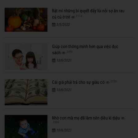
Bật mí những bí quyết đẩy lùi nỗi sợ ăn rau
2114
củ củ ở trẻ
3/5/2022
Giúp con thông minh hơn qua việc đọc
2450
sách
10/6/2021
2726
Cái giá phải trả cho sự giàu có
10/6/2021
Nhờ con mà mẹ đã làm nên điều kì diệu
2509
10/6/2021