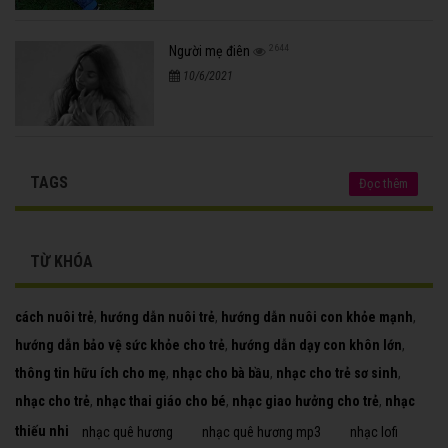
2644
Người mẹ điên
10/6/2021
TAGS
Đọc thêm
TỪ KHÓA
cách nuôi trẻ
,
hướng dẫn nuôi trẻ
,
hướng dẫn nuôi con khỏe mạnh
,
hướng dẫn bảo vệ sức khỏe cho trẻ
,
hướng dẫn dạy con khôn lớn
,
thông tin hữu ích cho mẹ
,
nhạc cho bà bầu
,
nhạc cho trẻ sơ sinh
,
nhạc cho trẻ
,
nhạc thai giáo cho bé
,
nhạc giao hưởng cho trẻ
,
nhạc
thiếu nhi
nhạc quê hương
nhạc quê hương mp3
nhạc lofi