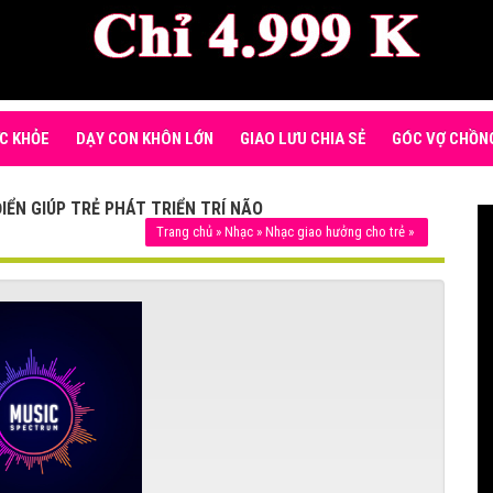
C KHỎE
DẠY CON KHÔN LỚN
GIAO LƯU CHIA SẺ
GÓC VỢ CHỒN
IỂN GIÚP TRẺ PHÁT TRIỂN TRÍ NÃO
Trang chủ
»
Nhạc
»
Nhạc giao hưởng cho trẻ
»