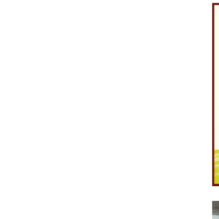
Like Fanpage Để Ủng Hộ Chúng Tôi Duy Trì Website
Powered by
netcore.vn