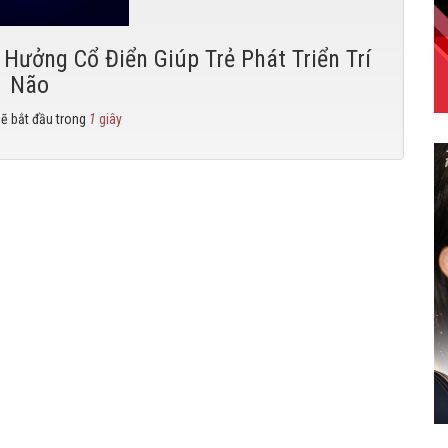
Hưởng Cổ Điển Giúp Trẻ Phát Triển Trí
Não
sẽ bắt đầu trong
0
giây
c MP3 về máy tính.