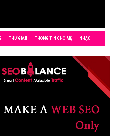
G
THƯ GIẢN
THÔNG TIN CHO MẸ
NHẠC