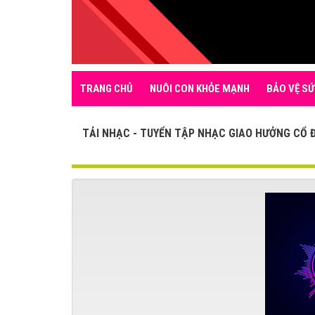
TRANG CHỦ
NUÔI CON KHỎE MẠNH
BẢO VỆ SỨ
TẢI NHẠC - TUYỂN TẬP NHẠC GIAO HƯỞNG CỔ Đ