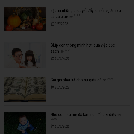
Bật mí những bí quyết đẩy lùi nỗi sợ ăn rau
2114
củ củ ở trẻ
3/5/2022
Giúp con thông minh hơn qua việc đọc
2450
sách
10/6/2021
2726
Cái giá phải trả cho sự giàu có
10/6/2021
Nhờ con mà mẹ đã làm nên điều kì diệu
2509
10/6/2021