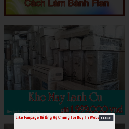
Like Fanpage Để Ủng Hộ Chúng Tôi Duy Trì Website