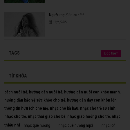
2644
Người mẹ điên
10/6/2021
TAGS
Đọc thêm
TỪ KHÓA
cách nuôi trẻ
,
hướng dẫn nuôi trẻ
,
hướng dẫn nuôi con khỏe mạnh
,
hướng dẫn bảo vệ sức khỏe cho trẻ
,
hướng dẫn dạy con khôn lớn
,
thông tin hữu ích cho mẹ
,
nhạc cho bà bầu
,
nhạc cho trẻ sơ sinh
,
nhạc cho trẻ
,
nhạc thai giáo cho bé
,
nhạc giao hưởng cho trẻ
,
nhạc
thiếu nhi
nhạc quê hương
nhạc quê hương mp3
nhạc lofi