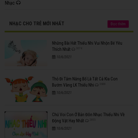
Nhạc
NHẠC CHO TRẺ MỚI NHẤT
Đọc thêm
Những Bài Hát Thiếu Nhi Vui Nhộn Bé Yêu
3074
Thích Nhất
10/6/2021
Thỏ Đi Tắm Nắng Bố Là Tất Cả Kìa Con
3688
Bướm Vàng LK Thiếu Nhi
10/6/2021
Chú Voi Con Ở Bản Đôn Nhạc Thiếu Nhi Về
2855
Động Vật Hay Nhất
10/6/2021