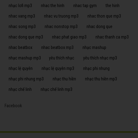
nhạc lofi mp3
nhac the hinh
nhac tap gym
the hinh
nhac vang mp3
nhac vu truong mp3
nhac thon que mp3
nhac song mp3
nhac nonstop mp3
nhac dong que
nhac dong que mp3
nhac phat giao mp3
nhac thanh ca mp3
nhac beatbox
nhac beatbox mp3
nhạc mashup
nhạc mashup mp3
yêu thích nhạc
yêu thích nhạc mp3
nhạc lệ quyên
nhạc lệ quyên mp3
nhạc phi nhung
nhạc phi nhung mp3
nhạc thu hiền
nhạc thu hiền mp3
nhạc chế linh
nhạc chế linh mp3
Facebook