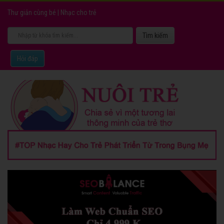
Thư giản cùng bé
|
Nhạc cho trẻ
Hỏi đáp