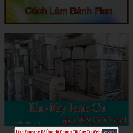
Like Fanpage Để Ủng Hộ Chúng Tôi Duy Trì Website