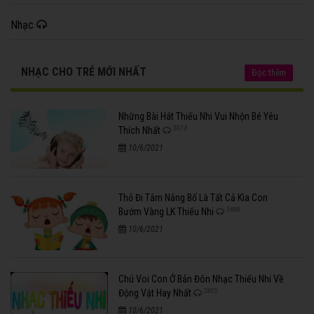
Nhạc
NHẠC CHO TRẺ MỚI NHẤT
Đọc thêm
Những Bài Hát Thiếu Nhi Vui Nhộn Bé Yêu
3074
Thích Nhất
10/6/2021
Thỏ Đi Tắm Nắng Bố Là Tất Cả Kìa Con
3688
Bướm Vàng LK Thiếu Nhi
10/6/2021
Chú Voi Con Ở Bản Đôn Nhạc Thiếu Nhi Về
2855
Động Vật Hay Nhất
10/6/2021