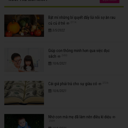
Bật mí những bí quyết đẩy lùi nỗi sợ ăn rau
2114
củ củ ở trẻ
3/5/2022
Giúp con thông minh hơn qua việc đọc
2450
sách
10/6/2021
2726
Cái giá phải trả cho sự giàu có
10/6/2021
Nhờ con mà mẹ đã làm nên điều kì diệu
2509