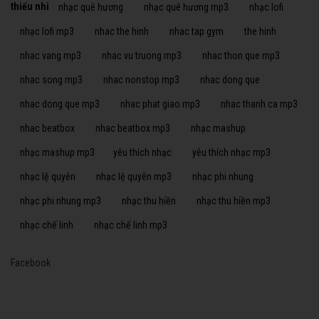
thiếu nhi
nhạc quê hương
nhạc quê hương mp3
nhạc lofi
nhạc lofi mp3
nhac the hinh
nhac tap gym
the hinh
nhac vang mp3
nhac vu truong mp3
nhac thon que mp3
nhac song mp3
nhac nonstop mp3
nhac dong que
nhac dong que mp3
nhac phat giao mp3
nhac thanh ca mp3
nhac beatbox
nhac beatbox mp3
nhạc mashup
nhạc mashup mp3
yêu thích nhạc
yêu thích nhạc mp3
nhạc lệ quyên
nhạc lệ quyên mp3
nhạc phi nhung
nhạc phi nhung mp3
nhạc thu hiền
nhạc thu hiền mp3
nhạc chế linh
nhạc chế linh mp3
Facebook