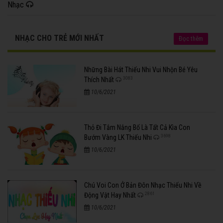
Nhạc
NHẠC CHO TRẺ MỚI NHẤT
Đọc thêm
Những Bài Hát Thiếu Nhi Vui Nhộn Bé Yêu
3083
Thích Nhất
10/6/2021
Thỏ Đi Tắm Nắng Bố Là Tất Cả Kìa Con
3698
Bướm Vàng LK Thiếu Nhi
10/6/2021
Chú Voi Con Ở Bản Đôn Nhạc Thiếu Nhi Về
2861
Động Vật Hay Nhất
10/6/2021