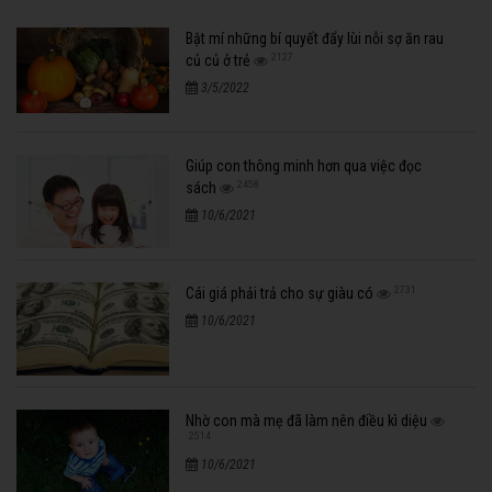
Bật mí những bí quyết đẩy lùi nỗi sợ ăn rau
2127
củ củ ở trẻ
3/5/2022
Giúp con thông minh hơn qua việc đọc
2458
sách
10/6/2021
2731
Cái giá phải trả cho sự giàu có
10/6/2021
Nhờ con mà mẹ đã làm nên điều kì diệu
2514
10/6/2021