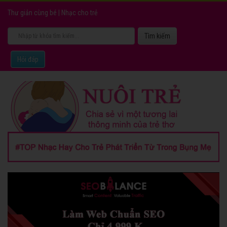
Thư giản cùng bé
|
Nhạc cho trẻ
Hỏi đáp