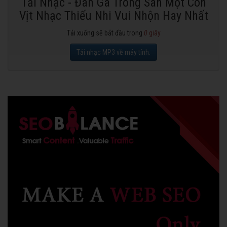
Tải Nhạc - Đàn Gà Trong Sân Một Con
Vịt Nhạc Thiếu Nhi Vui Nhộn Hay Nhất
Tải xuống sẽ bắt đầu trong
0
giây
Tải nhạc MP3 về máy tính.