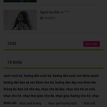
2650
Người mẹ điên
10/6/2021
TAGS
Đọc thêm
TỪ KHÓA
cách nuôi trẻ
,
hướng dẫn nuôi trẻ
,
hướng dẫn nuôi con khỏe mạnh
,
hướng dẫn bảo vệ sức khỏe cho trẻ
,
hướng dẫn dạy con khôn lớn
,
thông tin hữu ích cho mẹ
,
nhạc cho bà bầu
,
nhạc cho trẻ sơ sinh
,
nhạc cho trẻ
,
nhạc thai giáo cho bé
,
nhạc giao hưởng cho trẻ
,
nhạc
thiếu nhi
nhạc quê hương
nhạc quê hương mp3
nhạc lofi