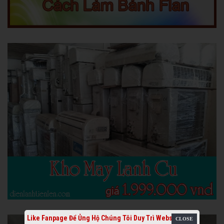
Like Fanpage Để Ủng Hộ Chúng Tôi Duy Trì Website