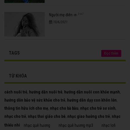
2647
Người mẹ điên
10/6/2021
TAGS
Đọc thêm
TỪ KHÓA
cách nuôi trẻ
,
hướng dẫn nuôi trẻ
,
hướng dẫn nuôi con khỏe mạnh
,
hướng dẫn bảo vệ sức khỏe cho trẻ
,
hướng dẫn dạy con khôn lớn
,
thông tin hữu ích cho mẹ
,
nhạc cho bà bầu
,
nhạc cho trẻ sơ sinh
,
nhạc cho trẻ
,
nhạc thai giáo cho bé
,
nhạc giao hưởng cho trẻ
,
nhạc
thiếu nhi
nhạc quê hương
nhạc quê hương mp3
nhạc lofi