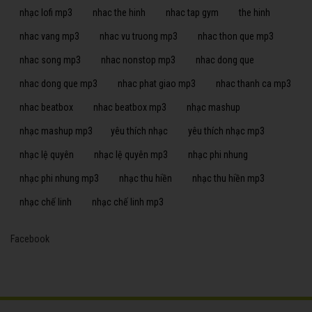
nhạc lofi mp3
nhac the hinh
nhac tap gym
the hinh
nhac vang mp3
nhac vu truong mp3
nhac thon que mp3
nhac song mp3
nhac nonstop mp3
nhac dong que
nhac dong que mp3
nhac phat giao mp3
nhac thanh ca mp3
nhac beatbox
nhac beatbox mp3
nhạc mashup
nhạc mashup mp3
yêu thích nhạc
yêu thích nhạc mp3
nhạc lệ quyên
nhạc lệ quyên mp3
nhạc phi nhung
nhạc phi nhung mp3
nhạc thu hiền
nhạc thu hiền mp3
nhạc chế linh
nhạc chế linh mp3
Facebook