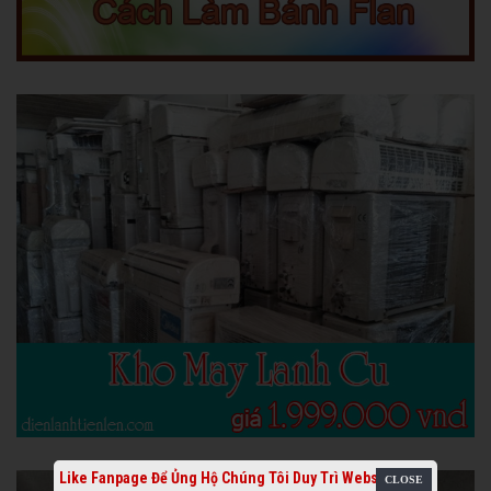
Like Fanpage Để Ủng Hộ Chúng Tôi Duy Trì Website