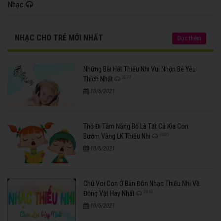
Nhạc
NHẠC CHO TRẺ MỚI NHẤT
Đọc thêm
Những Bài Hát Thiếu Nhi Vui Nhộn Bé Yêu
3077
Thích Nhất
10/6/2021
Thỏ Đi Tắm Nắng Bố Là Tất Cả Kìa Con
3695
Bướm Vàng LK Thiếu Nhi
10/6/2021
Chú Voi Con Ở Bản Đôn Nhạc Thiếu Nhi Về
2860
Động Vật Hay Nhất
10/6/2021