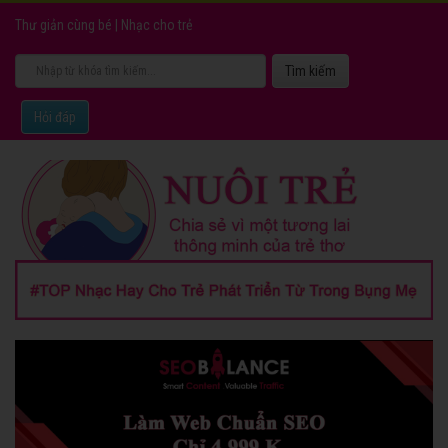
Thư giản cùng bé
|
Nhạc cho trẻ
Hỏi đáp