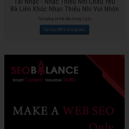
Tải Nhạc - Nhạc Thiếu Nhi Cháu Yêu
Bà Liên Khúc Nhạc Thiếu Nhi Vui Nhộn
Tải xuống sẽ bắt đầu trong
0
giây
Tải nhạc MP3 về máy tính.