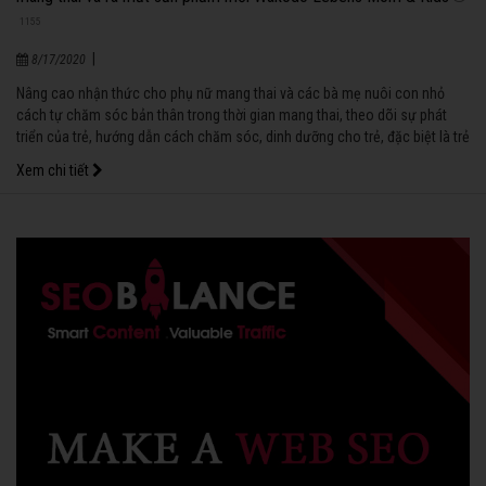
1155
|
8/17/2020
Nâng cao nhận thức cho phụ nữ mang thai và các bà mẹ nuôi con nhỏ
cách tự chăm sóc bản thân trong thời gian mang thai, theo dõi sự phát
triển của trẻ, hướng dẫn cách chăm sóc, dinh dưỡng cho trẻ, đặc biệt là trẻ
ở độ tuổi ăn dặm khoa học, hợp lý sẽ giúp trẻ em Việt Nam lớn lên khỏe
Xem chi tiết
mạnh, thông minh. Đó cũng chính là nội dung chính của cuốn cẩm nang
Chăm sóc bé và phụ nữ mang thai của công ty sữa Wakodo, Nhật Bản
phối hợp với Vụ Sức khỏe bà mẹ trẻ em, Bộ Y tế biên soạn, xuất bản có tên
là “Xin chào con yêu”.