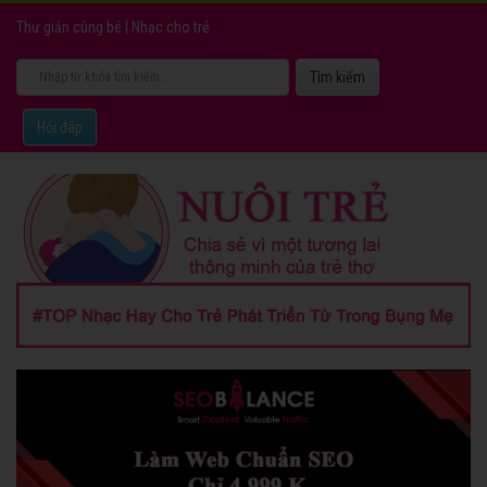
Thư giản cùng bé
|
Nhạc cho trẻ
Hỏi đáp