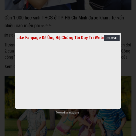
Gần 1.000 học sinh THCS ở TP. Hồ Chí Minh được khám, tư vấn
chiều cao miễn phí
2042
|
8/17/2020
Like Fanpage Để Ủng Hộ Chúng Tôi Duy Trì Website
Trường THCS Hoàng Quốc Việt là điểm trường đầu tiên trong chiến dịch đợt
2 của chương trình khám và tư vấn tăng chiều cao do Trung tâm Y tế Công
cộng TP. Hồ Chí Minh phối hợp với nhãn hàng Vipteen tăng chiều cao của
Công ty CP Dược phẩm Vinh Gia tổ chức tại 9 trường THCS trên địa bàn
Xem chi tiết
thành phố Hồ Chí Minh, kéo dài từ ngày 3/5 đến ngày 25/5/2017.
Powered by
netcore.vn