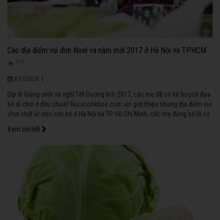
Các địa điểm vui đón Noel và năm mới 2017 ở Hà Nội và TP.HCM
1268
|
8/17/2020
Dịp lễ Giáng sinh và nghỉ Tết Dương lịch 2017, các mẹ đã có kế hoạch đưa
bé đi chơi ở đâu chưa? Nuoiconkhoe.com xin giới thiệu nhưng địa điểm vui
chơi chất lừ cho các bé ở Hà Nội và TP. Hồ Chí Minh, các mẹ đừng bỏ lỡ cơ
hội đưa bé yêu đến đó nhé!
Xem chi tiết