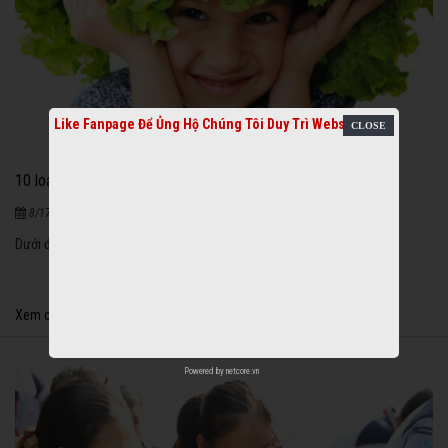
Like Fanpage Để Ủng Hộ Chúng Tôi Duy Trì Website
10 loại thực phẩm tăng cường trí não cho trẻ
2559
|
8/17/2020
Dưới đây là những loại thực phẩm giúp tăng cường trí não cho trẻ:
Xem chi tiết
Powered by
netcore.vn