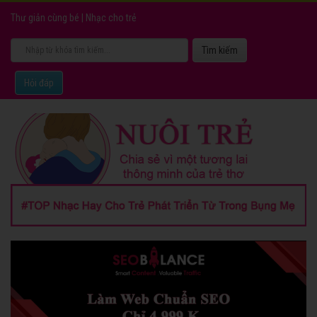
Thư giản cùng bé
|
Nhạc cho trẻ
Hỏi đáp