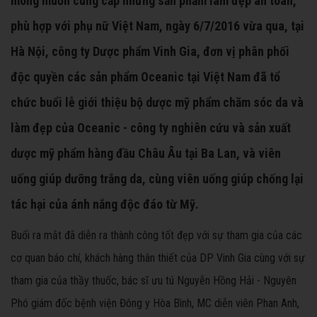
mong muốn cung cấp những sản phẩm làm đẹp an toàn,
phù hợp với phụ nữ Việt Nam, ngày 6/7/2016 vừa qua, tại
Hà Nội, công ty Dược phẩm Vinh Gia, đơn vị phân phối
độc quyền các sản phẩm Oceanic tại Việt Nam đã tổ
chức buổi lễ giới thiệu bộ dược mỹ phẩm chăm sóc da và
làm đẹp của Oceanic - công ty nghiên cứu và sản xuất
dược mỹ phẩm hàng đầu Châu Âu tại Ba Lan, và viên
uống giúp dưỡng trắng da, cùng viên uống giúp chống lại
tác hại của ánh nắng độc đáo từ Mỹ.
Buổi ra mắt đã diễn ra thành công tốt đẹp với sự tham gia của các
cơ quan báo chí, khách hàng thân thiết của DP Vinh Gia cùng với sự
tham gia của thầy thuốc, bác sĩ ưu tú Nguyễn Hồng Hải - Nguyên
Phó giám đốc bệnh viện Đông y Hòa Bình, MC diễn viên Phan Anh,