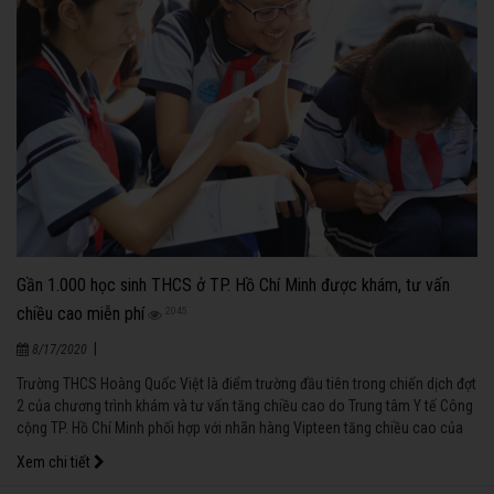
Gần 1.000 học sinh THCS ở TP. Hồ Chí Minh được khám, tư vấn
chiều cao miễn phí
2045
|
8/17/2020
Trường THCS Hoàng Quốc Việt là điểm trường đầu tiên trong chiến dịch đợt
2 của chương trình khám và tư vấn tăng chiều cao do Trung tâm Y tế Công
cộng TP. Hồ Chí Minh phối hợp với nhãn hàng Vipteen tăng chiều cao của
Công ty CP Dược phẩm Vinh Gia tổ chức tại 9 trường THCS trên địa bàn
Xem chi tiết
thành phố Hồ Chí Minh, kéo dài từ ngày 3/5 đến ngày 25/5/2017.