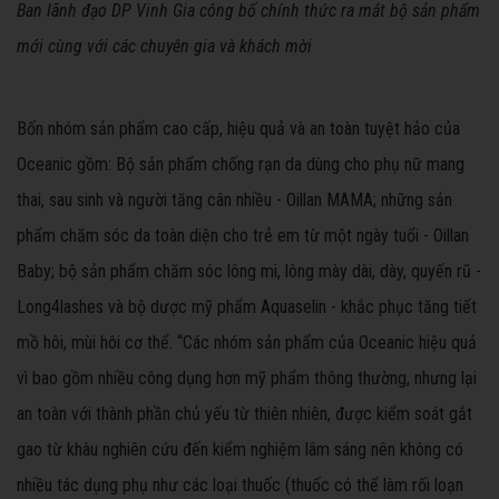
Ban lãnh đạo DP Vinh Gia công bố chính thức ra mắt bộ sản phẩm
mới cùng với các chuyên gia và khách mời
Bốn nhóm sản phẩm cao cấp, hiệu quả và an toàn tuyệt hảo của
Oceanic gồm: Bộ sản phẩm chống rạn da dùng cho phụ nữ mang
thai, sau sinh và người tăng cân nhiều - Oillan MAMA; những sản
phẩm chăm sóc da toàn diện cho trẻ em từ một ngày tuổi - Oillan
Baby; bộ sản phẩm chăm sóc lông mi, lông mày dài, dày, quyến rũ -
Long4lashes và bộ dược mỹ phẩm Aquaselin - khắc phục tăng tiết
mồ hôi, mùi hôi cơ thể. “Các nhóm sản phẩm của Oceanic hiệu quả
vì bao gồm nhiều công dụng hơn mỹ phẩm thông thường, nhưng lại
an toàn với thành phần chủ yếu từ thiên nhiên, được kiểm soát gắt
gao từ khâu nghiên cứu đến kiểm nghiệm lâm sáng nên không có
nhiều tác dụng phụ như các loại thuốc (thuốc có thể làm rối loạn