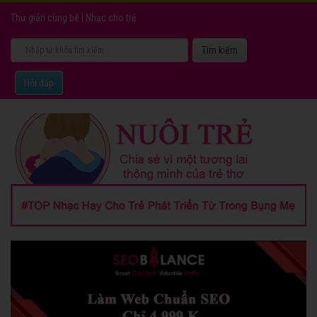
Thư giản cùng bé
|
Nhạc cho trẻ
Hỏi đáp