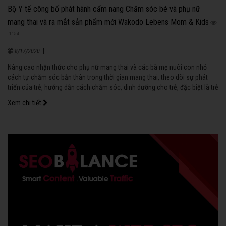
Bộ Y tế công bố phát hành cẩm nang Chăm sóc bé và phụ nữ
mang thai và ra mắt sản phẩm mới Wakodo Lebens Mom & Kids
1154
|
8/17/2020
Nâng cao nhận thức cho phụ nữ mang thai và các bà mẹ nuôi con nhỏ
cách tự chăm sóc bản thân trong thời gian mang thai, theo dõi sự phát
triển của trẻ, hướng dẫn cách chăm sóc, dinh dưỡng cho trẻ, đặc biệt là trẻ
ở độ tuổi ăn dặm khoa học, hợp lý sẽ giúp trẻ em Việt Nam lớn lên khỏe
Xem chi tiết
mạnh, thông minh. Đó cũng chính là nội dung chính của cuốn cẩm nang
Chăm sóc bé và phụ nữ mang thai của công ty sữa Wakodo, Nhật Bản
phối hợp với Vụ Sức khỏe bà mẹ trẻ em, Bộ Y tế biên soạn, xuất bản có tên
là “Xin chào con yêu”.