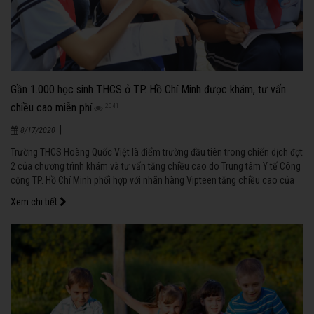
Gần 1.000 học sinh THCS ở TP. Hồ Chí Minh được khám, tư vấn
chiều cao miễn phí
2041
|
8/17/2020
Trường THCS Hoàng Quốc Việt là điểm trường đầu tiên trong chiến dịch đợt
2 của chương trình khám và tư vấn tăng chiều cao do Trung tâm Y tế Công
cộng TP. Hồ Chí Minh phối hợp với nhãn hàng Vipteen tăng chiều cao của
Công ty CP Dược phẩm Vinh Gia tổ chức tại 9 trường THCS trên địa bàn
Xem chi tiết
thành phố Hồ Chí Minh, kéo dài từ ngày 3/5 đến ngày 25/5/2017.