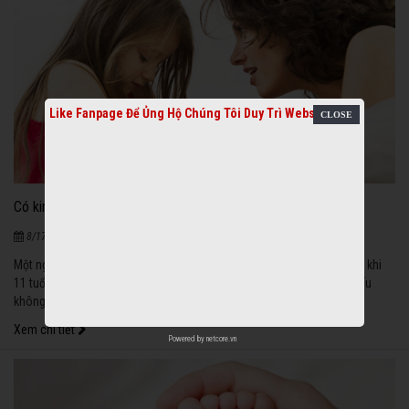
Like Fanpage Để Ủng Hộ Chúng Tôi Duy Trì Website
Có kinh trước tuổi 11 tăng nguy cơ mãn kinh sớm
1870
|
8/17/2020
Một nghiên cứu mới cho thấy những bé gái bắt đầu có kinh nguyệt từ khi
11 tuổi hoặc nhỏ hơn sẽ tăng nguy cơ bị mãn kinh sớm sau này và nếu
không có con, nguy cơ này thậm chí còn cao hơn.
Xem chi tiết
Powered by
netcore.vn