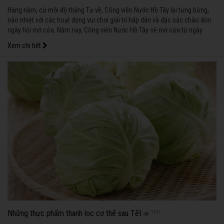
Hằng năm, cứ mỗi độ tháng Tư về, Công viên Nước Hồ Tây lại tưng bừng,
náo nhiệt với các hoạt động vui chơi giải trí hấp dẫn và đặc sắc chào đón
ngày hội mở cửa. Năm nay, Công viên Nước Hồ Tây sẽ mở cửa từ ngày
15/4/2017. Nhân dịp này, Công viên sẽ tổ chức chương trình “Hello Công
Xem chi tiết
viên Nước” với nhiều ưu đãi hấp dẫn dành cho khách hàng như sau:
Những thực phẩm thanh lọc cơ thể sau Tết
1247