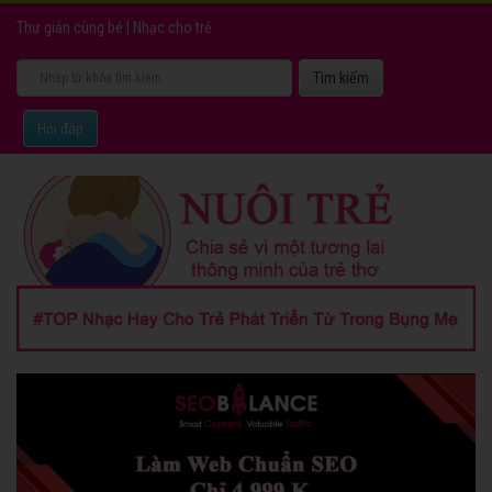
Thư giản cùng bé
|
Nhạc cho trẻ
Hỏi đáp