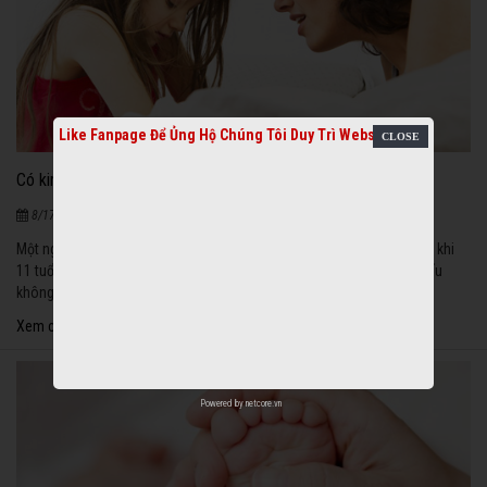
Like Fanpage Để Ủng Hộ Chúng Tôi Duy Trì Website
Có kinh trước tuổi 11 tăng nguy cơ mãn kinh sớm
1876
|
8/17/2020
Một nghiên cứu mới cho thấy những bé gái bắt đầu có kinh nguyệt từ khi
11 tuổi hoặc nhỏ hơn sẽ tăng nguy cơ bị mãn kinh sớm sau này và nếu
không có con, nguy cơ này thậm chí còn cao hơn.
Xem chi tiết
Powered by
netcore.vn