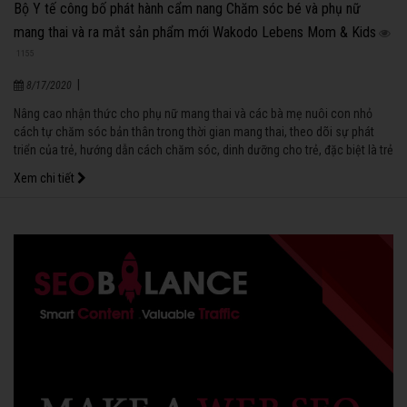
Bộ Y tế công bố phát hành cẩm nang Chăm sóc bé và phụ nữ
mang thai và ra mắt sản phẩm mới Wakodo Lebens Mom & Kids
1155
|
8/17/2020
Nâng cao nhận thức cho phụ nữ mang thai và các bà mẹ nuôi con nhỏ
cách tự chăm sóc bản thân trong thời gian mang thai, theo dõi sự phát
triển của trẻ, hướng dẫn cách chăm sóc, dinh dưỡng cho trẻ, đặc biệt là trẻ
ở độ tuổi ăn dặm khoa học, hợp lý sẽ giúp trẻ em Việt Nam lớn lên khỏe
Xem chi tiết
mạnh, thông minh. Đó cũng chính là nội dung chính của cuốn cẩm nang
Chăm sóc bé và phụ nữ mang thai của công ty sữa Wakodo, Nhật Bản
phối hợp với Vụ Sức khỏe bà mẹ trẻ em, Bộ Y tế biên soạn, xuất bản có tên
là “Xin chào con yêu”.