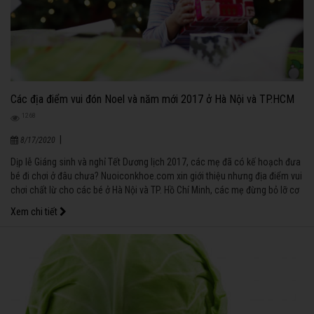
Các địa điểm vui đón Noel và năm mới 2017 ở Hà Nội và TP.HCM
1268
|
8/17/2020
Dịp lễ Giáng sinh và nghỉ Tết Dương lịch 2017, các mẹ đã có kế hoạch đưa
bé đi chơi ở đâu chưa? Nuoiconkhoe.com xin giới thiệu nhưng địa điểm vui
chơi chất lừ cho các bé ở Hà Nội và TP. Hồ Chí Minh, các mẹ đừng bỏ lỡ cơ
hội đưa bé yêu đến đó nhé!
Xem chi tiết