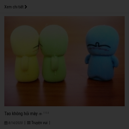
Xem chi tiết
Tao không hỏi mày
1154
|
Truyện vui
|
8/14/2020