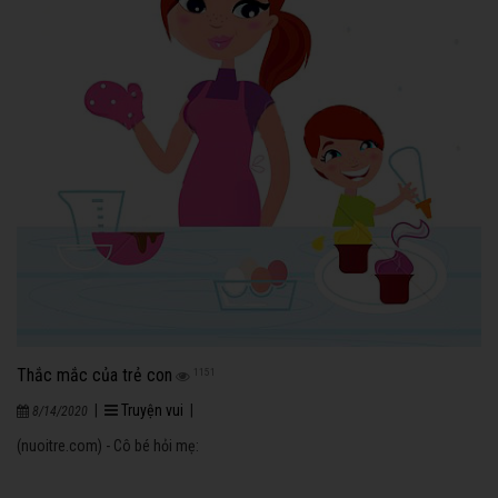
Thắc mắc của trẻ con
1151
|
Truyện vui
|
8/14/2020
(nuoitre.com) - Cô bé hỏi mẹ: