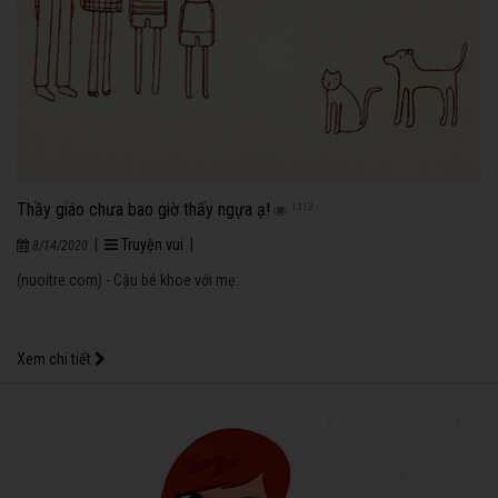
Thầy giáo chưa bao giờ thấy ngựa ạ!
1313
|
Truyện vui
|
8/14/2020
(nuoitre.com) - Cậu bé khoe với mẹ:
Xem chi tiết