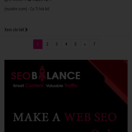
(nuoitre.com) - Cu Tí hỏi bố:
Xem chi tiết
1
2
3
4
5
»
7