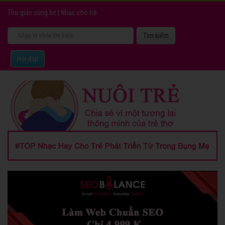
Thư giản cùng bé
|
Nhạc cho trẻ
Hỏi đáp