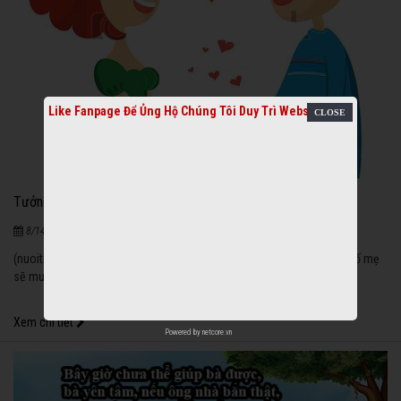
Like Fanpage Để Ủng Hộ Chúng Tôi Duy Trì Website
Tưởng bở
1140
|
Truyện vui
|
8/14/2020
(nuoitre.com) - Chàng trai hỏi cô gái: "Em yêu, nếu anh cưới em thì bố mẹ
sẽ mua xe hơi đời mới cho anh chứ?"
Xem chi tiết
Powered by
netcore.vn