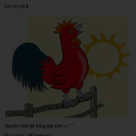
Xem chi tiết
Nguyên nhân gà trống gáy sớm
1115
|
Truyện vui
|
8/14/2020