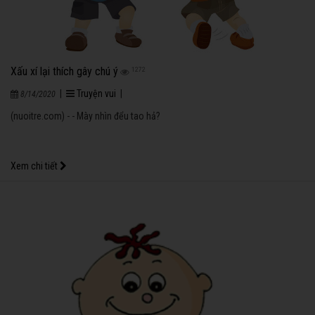
Xấu xí lại thích gây chú ý
1272
|
Truyện vui
|
8/14/2020
(nuoitre.com) - - Mày nhìn đểu tao hả?
Xem chi tiết