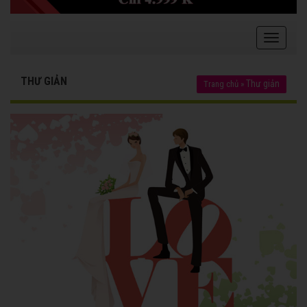
THƯ GIẢN
Thư giản
Trang chủ
»