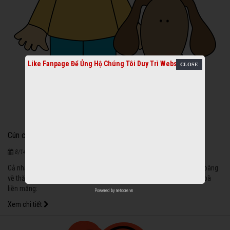
Like Fanpage Để Ủng Hộ Chúng Tôi Duy Trì Website
Cún chỉ có hai chân thôi
1206
|
8/14/2020
Cả nhà yêu Huy Hoàng nên vẫn gọi là "cún". Lần ấy, bố mẹ cho Huy Hoàng
về thăm ông bà nội. Con chó nhà bà thấy người lạ thì quắng lên sủa, bà
liền mắng:
Powered by
netcore.vn
Xem chi tiết