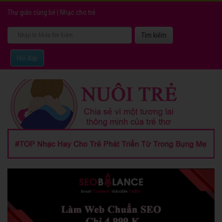
Thư giản cùng bé
|
Nhạc cho trẻ
Hỏi đáp