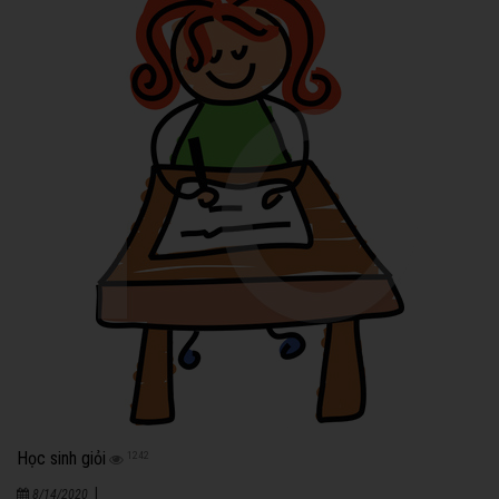
Học sinh giỏi
1242
|
8/14/2020