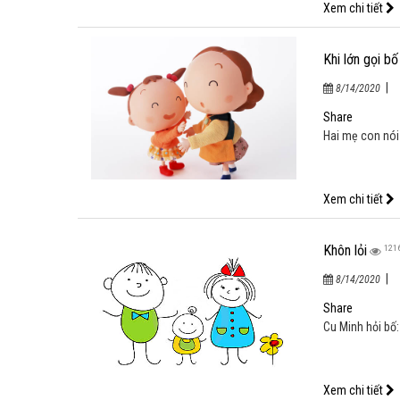
Xem chi tiết
Khôn lỏi
121
|
8/14/2020
Cu Minh hỏi bố:
Xem chi tiết
Không có bác s
|
8/14/2020
Bé Hương Giang 