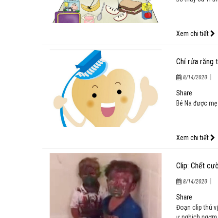
Xem chi tiết
Chỉ rửa răng t
|
8/14/2020
Bé Na được mẹ 
Xem chi tiết
Clip: Chết cườ
|
8/14/2020
Đoạn clip thú v
ư nghịch ngợm 