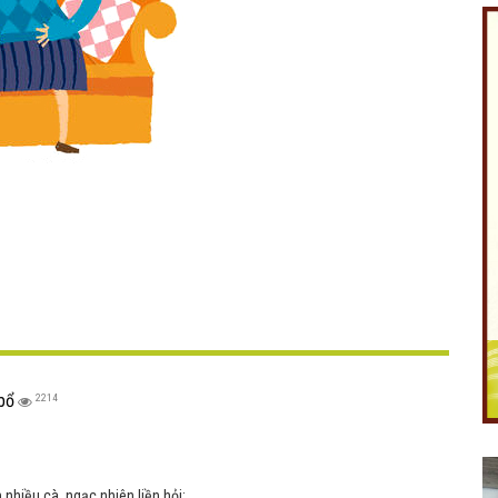
Like Fanpage Để Ủng Hộ Chúng Tôi Duy Trì Website
Powered by
netcore.vn
bổ
2214
n nhiều cà, ngạc nhiên liền hỏi: