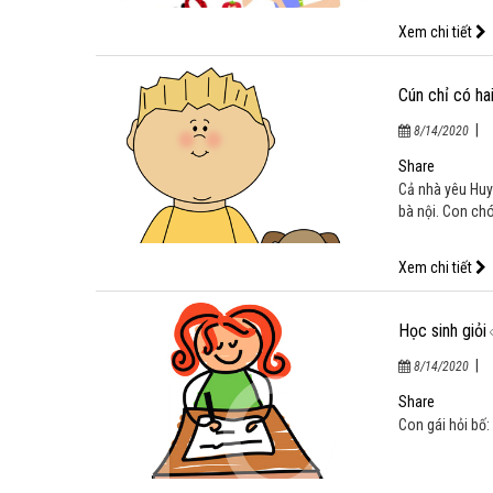
|
8/14/2020
Cả nhà yêu Huy
bà nội. Con chó
Xem chi tiết
Học sinh giỏi
|
8/14/2020
Con gái hỏi bố:
Xem chi tiết
Khi lớn gọi bố
|
8/14/2020
Hai mẹ con nói