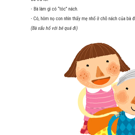
- Bà làm gì có “tóc” nách.
- Có, hôm nọ con nhìn thấy mẹ nhổ ở chỗ nách của bà đ
(Bà xẩu hổ với bé quá đi)