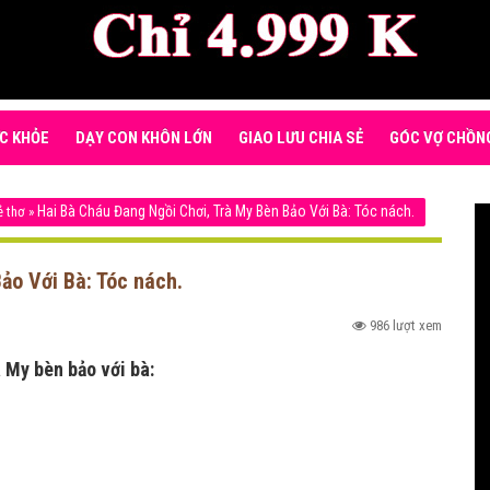
C KHỎE
DẠY CON KHÔN LỚN
GIAO LƯU CHIA SẺ
GÓC VỢ CHỒN
Hai Bà Cháu Đang Ngồi Chơi, Trà My Bèn Bảo Với Bà: Tóc nách.
ẻ thơ
»
ảo Với Bà: Tóc nách.
986 lượt xem
à My bèn bảo với bà: