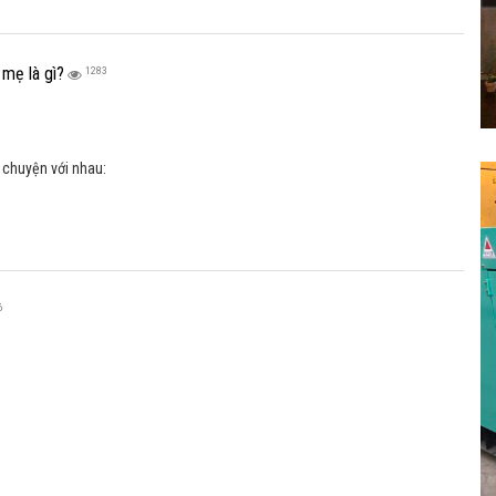
6
ĩ, chỉ có “cô” sĩ thôi
1229
được ba đưa đi khám răng để điều trị răng sâu, khi về nhà, mẹ hỏi: