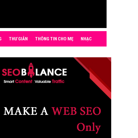
G
THƯ GIẢN
THÔNG TIN CHO MẸ
NHẠC