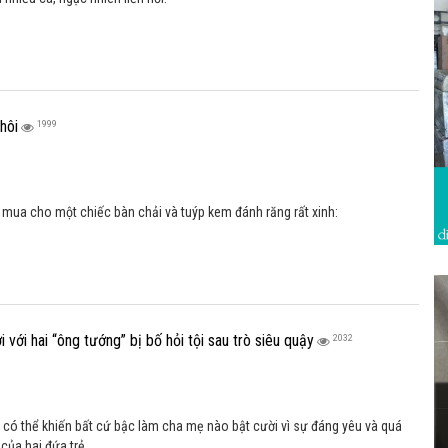
hôi
1999
mua cho một chiếc bàn chải và tuýp kem đánh răng rất xinh:
i với hai “ông tướng” bị bố hỏi tội sau trò siêu quậy
2032
ị có thể khiến bất cứ bậc làm cha mẹ nào bật cười vì sự đáng yêu và quá
của hai đứa trẻ.