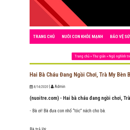
TRANG CHỦ
NUÔI CON KHỎE MẠNH
BẢO VỆ SỨ
Trang chủ
»
Thư giản
»
Ngộ nghĩnh tr
Hai Bà Cháu Đang Ngồi Chơi, Trà My Bèn B
|
Admin
8/14/2020
(nuoitre.com) - Hai bà cháu đang ngồi chơi, Tr
- Bà ơi! Bà đưa con nhổ “tóc” nách cho bà.
Bà trả lời: