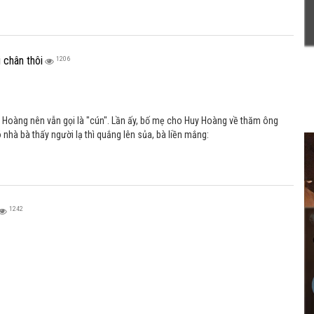
 Hoàng nên vẫn gọi là "cún". Lần ấy, bố mẹ cho Huy Hoàng về thăm ông
 nhà bà thấy người lạ thì quắng lên sủa, bà liền mắng:
1242
 mẹ là gì?
1283
 chuyện với nhau: