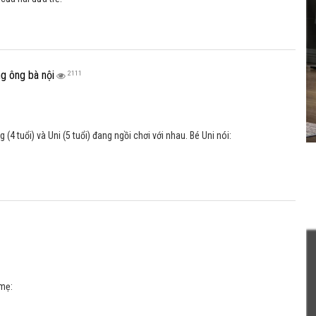
g ông bà nội
2111
 (4 tuổi) và Uni (5 tuổi) đang ngồi chơi với nhau. Bé Uni nói:
 mẹ:
 chân thôi
1206