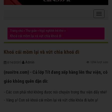
Trang chủ
»
Thư giản
»
Ngộ nghĩnh trẻ thơ
»
Khoá cái mồm lại và vứt chìa khoá đi
Khoá cái mồm lại và vứt chìa khoá đi
|
Admin
1094 lượt xem
8/14/2020
(nuoitre.com) - Cả lớp Tít đang xếp hàng lên thư viện, cô
giáo không quên dặn dò:
- Các con phải nhớ không được nói chuyện trong thư viện đấy nhé!
- Vâng ạ! Con sẽ khoá cái mồm lại và vứt chìa khóa đi luôn ạ!