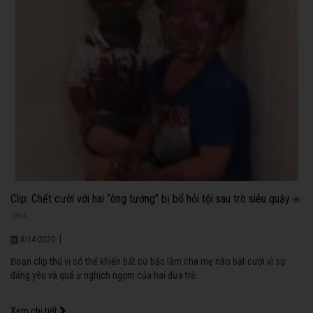
Clip: Chết cười với hai “ông tướng” bị bố hỏi tội sau trò siêu quậy
2033
|
8/14/2020
Đoạn clip thú vị có thể khiến bất cứ bậc làm cha mẹ nào bật cười vì sự
đáng yêu và quá ư nghịch ngợm của hai đứa trẻ.
Xem chi tiết