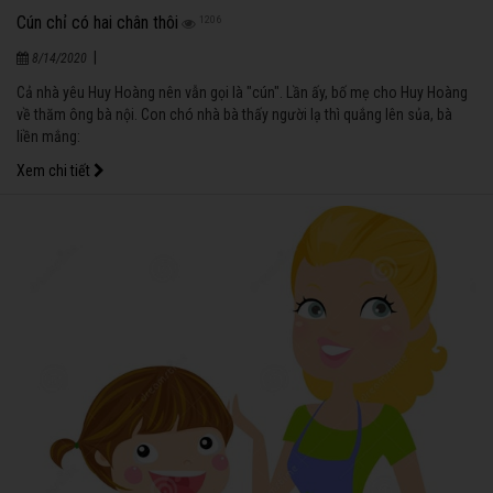
Cún chỉ có hai chân thôi
1206
|
8/14/2020
Cả nhà yêu Huy Hoàng nên vẫn gọi là "cún". Lần ấy, bố mẹ cho Huy Hoàng
về thăm ông bà nội. Con chó nhà bà thấy người lạ thì quắng lên sủa, bà
liền mắng:
Xem chi tiết