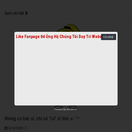
Xem chi tiết
Like Fanpage Để Ủng Hộ Chúng Tôi Duy Trì Website
Powered by
netcore.vn
Không có bác sĩ, chỉ có “cô” sĩ thôi
1230
|
8/14/2020