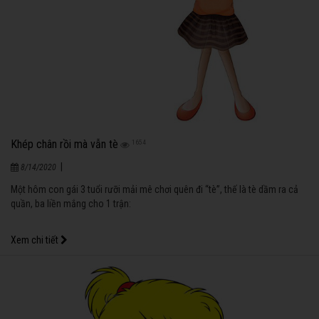
Khép chân rồi mà vẫn tè
1654
|
8/14/2020
Một hôm con gái 3 tuổi rưỡi mải mê chơi quên đi “tè”, thế là tè dầm ra cả
quần, ba liền mắng cho 1 trận:
Xem chi tiết