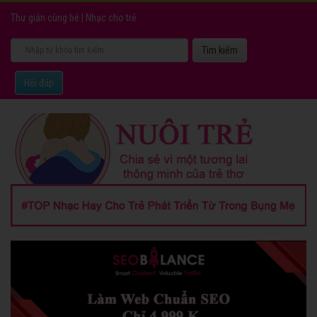
Thư giản cùng bé
|
Nhạc cho trẻ
Hỏi đáp