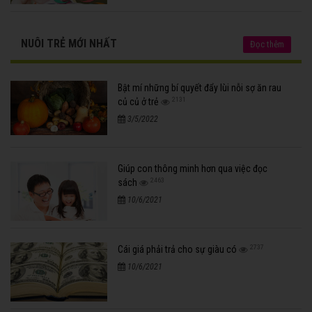
NHẠC CHO BÉ
Đọc thêm
Nhạc cho bà bầu
Nhạc cho trẻ sơ sinh
Nhạc cho bé
Nhạc thai giáo cho bé
Nhạc giao hưởng cho trẻ
Nhạc thiếu nhi
Nhạc cổ điển
Nhạc cho bé ngủ