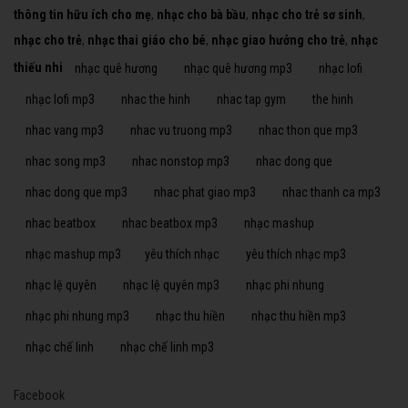
10/6/2021
Con Cò Bé Bé Nhạc Thiếu Nhi Vui Nhộn Hay
3557
Nhất
10/6/2021
Gia Đình Nhỏ Hạnh Phúc To Nhạc Thiếu Nhi
2645
Vui Nhộn Hay Nhất
10/6/2021
Mẹ Yêu Không Nào Nhạc Thiếu Nhi Vui Nhộn
3117
Hay Nhất
10/6/2021
Meo Meo Meo Rửa Mặt Như Mèo Nhạc
3516
Thiếu Nhi Mèo Con Cho Bé