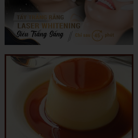
Bé Na chạy xuống bếp nói với mẹ:
Xem chi tiết
Đổi chân cho con
1040
|
8/14/2020
Mẹ thấy con gái 2 tuổi rưỡi đang tháo tất ra liền nói:
Xem chi tiết
Đi chăn bò
1164
|
8/14/2020
Bé Tin vì không muốn đi học nên cố ngủ nướng, mẹ thấy vậy liền nói: