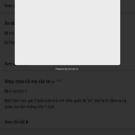
Khi lớn gọi bố mẹ là gì?
1284
|
8/14/2020
Hai mẹ con nói chuyện với nhau:
Xem chi tiết
Powered by
netcore.vn