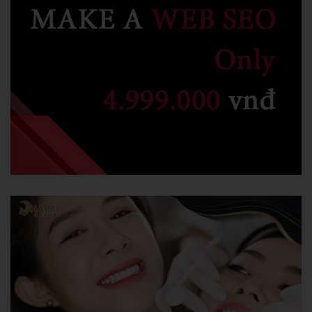
Ăn nhiều cho bổ
2219
|
8/9/2020
Bố thấy cu Tí ăn nhiều cà, ngạc nhiên liền hỏi:
Xem chi tiết
Khép chân rồi mà vẫn tè
1655
|
8/14/2020
Một hôm con gái 3 tuổi rưỡi mải mê chơi quên đi “tè”, thế là tè dầm ra cả
quần, ba liền mắng cho 1 trận:
Xem chi tiết
Khát cơm
1163
|
8/14/2020