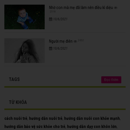
Nhạc
NHẠC CHO TRẺ MỚI NHẤT
Đọc thêm
Những Bài Hát Thiếu Nhi Vui Nhộn Bé Yêu
3085
Thích Nhất
10/6/2021
Thỏ Đi Tắm Nắng Bố Là Tất Cả Kìa Con
3702
Bướm Vàng LK Thiếu Nhi
10/6/2021
Chú Voi Con Ở Bản Đôn Nhạc Thiếu Nhi Về
2867
Động Vật Hay Nhất