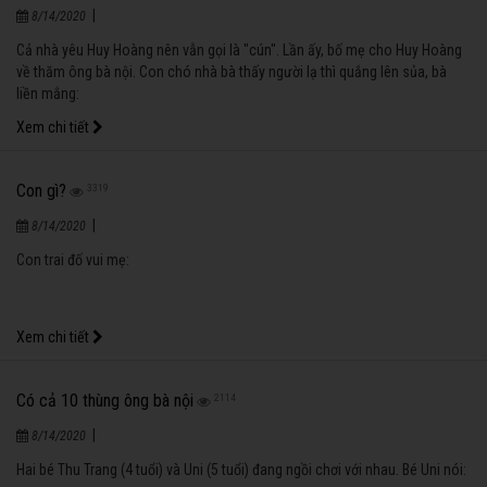
Không có bác sĩ, chỉ có “cô” sĩ thôi
1230
|
8/14/2020
Bé Hương Giang được ba đưa đi khám răng để điều trị răng sâu, khi về nhà,
mẹ hỏi:
Xem chi tiết
Khôn lỏi
1219