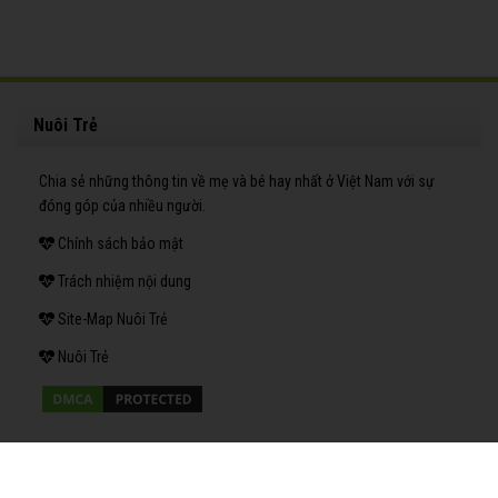
10/6/2021
Nhạc Tết 2020 Sôi Động Nhạc Thiếu Nhi
2502
Chúc Tết
10/6/2021
Chúng Mình Cùng Cười Tươi Nhạc Thiếu Nhi
2954
Vui Nhộn
10/6/2021
Liên Khúc Nhạc Thiếu Nhi Sôi Động Đàn Gà
2704
Con Bống Bang
10/6/2021