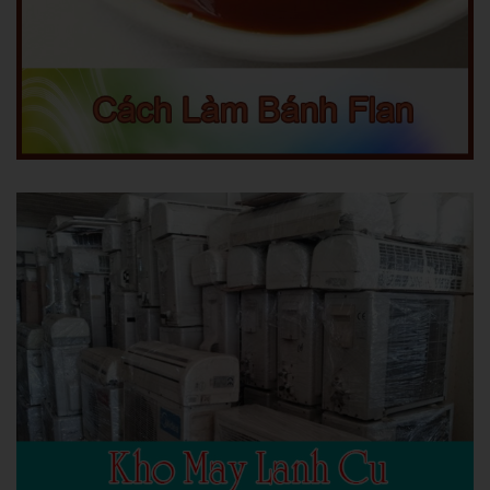
Xem chi tiết
Con là con xã
1373
|
8/14/2020
Bé Na thấy ba gọi mẹ: ”Bà xã ơi ăn cơm” liền hỏi mẹ:
Xem chi tiết
Con chỉ thích làm cô giáo thôi.
1206
|
8/14/2020
Ba hỏi Nam:
Xem chi tiết