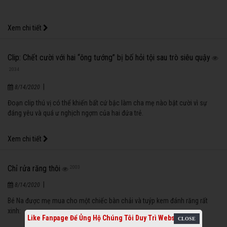
|
8/14/2020
Cu Minh hỏi bố:
Xem chi tiết
Like Fanpage Để Ủng Hộ Chúng Tôi Duy Trì Website