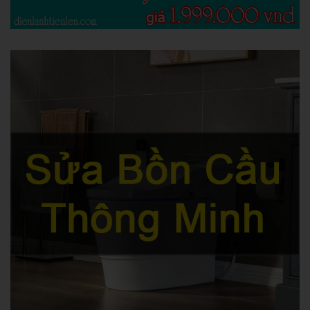
Con bú tí bố cơ
1943
|
8/14/2020
Nhật Minh thấy mẹ đang cho em bú, cu cậu liền chạy ra nói với bố:
Xem chi tiết