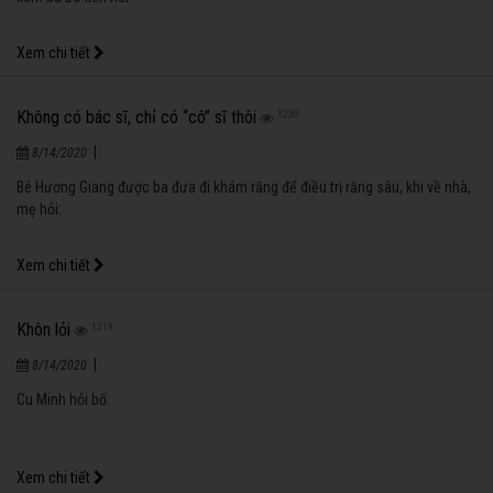
Mai ho tiếp
1355
|
8/14/2020
Mỗi lần bé Na đi ngủ, mẹ Mai thường nói: "Thôi không chơi nữa, mai mình
chơi tiếp nha con".
Xem chi tiết