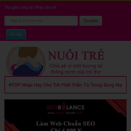
Thư giản cùng bé
|
Nhạc cho trẻ
Hỏi đáp