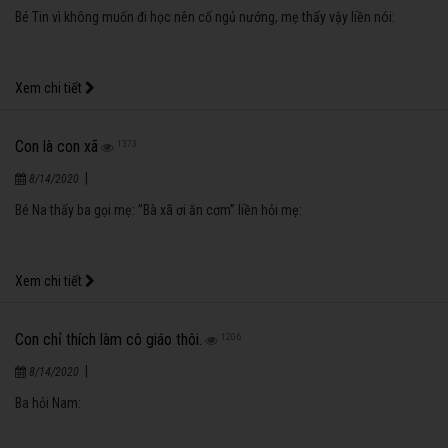
về thăm ông bà nội. Con chó nhà bà thấy người lạ thì quắng lên sủa, bà
liền mắng:
Xem chi tiết
Con gì?
3319
|
8/14/2020
Con trai đố vui mẹ:
Xem chi tiết
Có cả 10 thùng ông bà nội
2114
|
8/14/2020
Hai bé Thu Trang (4 tuổi) và Uni (5 tuổi) đang ngồi chơi với nhau. Bé Uni nói:
Xem chi tiết