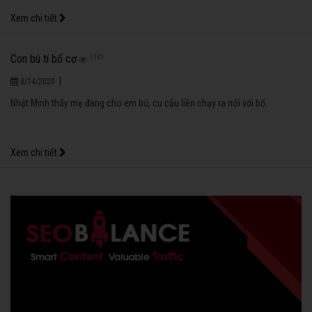
Clip: Chết cười với hai “ông tướng” bị bố hỏi tội sau trò siêu quậy
2034
|
8/14/2020
Đoạn clip thú vị có thể khiến bất cứ bậc làm cha mẹ nào bật cười vì sự
đáng yêu và quá ư nghịch ngợm của hai đứa trẻ.
Xem chi tiết
Chỉ rửa răng thôi
2003
|
8/14/2020
Bé Na được mẹ mua cho một chiếc bàn chải và tuýp kem đánh răng rất
xinh:
Xem chi tiết