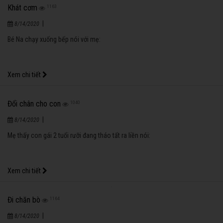
Học sinh giỏi
1244
|
8/14/2020
Con gái hỏi bố:
Xem chi tiết
Cún chỉ có hai chân thôi
1206
|
8/14/2020
Cả nhà yêu Huy Hoàng nên vẫn gọi là "cún". Lần ấy, bố mẹ cho Huy Hoàng