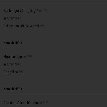
Không thích cô ấy
1295
|
8/14/2020
Ba mẹ mang album ảnh cưới 4 năm trước cho Bo xem, thấy Bo chăm chú
xem ba Bo liền hỏi:
Xem chi tiết