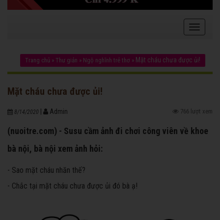
Mặt cháu chưa được ủi!
Trang chủ
»
Thư giản
»
Ngộ nghĩnh trẻ thơ
»
Mặt cháu chưa được ủi!
|
Admin
766 lượt xem
8/14/2020
(nuoitre.com) - Susu cầm ảnh đi chơi công viên về khoe
bà nội, bà nội xem ảnh hỏi:
- Sao mặt cháu nhăn thế?
- Chắc tại mặt cháu chưa được ủi đó bà ạ!