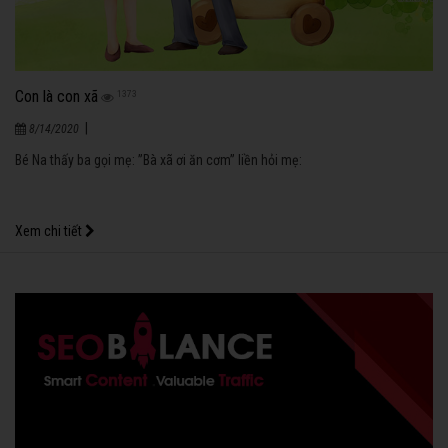
Con là con xã
1373
|
8/14/2020
Bé Na thấy ba gọi mẹ: ”Bà xã ơi ăn cơm” liền hỏi mẹ:
Xem chi tiết