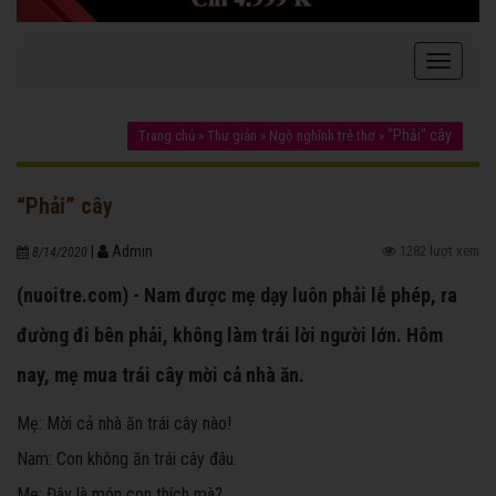
“Phải” cây
Trang chủ
»
Thư giản
»
Ngộ nghĩnh trẻ thơ
»
“Phải” cây
|
Admin
1282 lượt xem
8/14/2020
(nuoitre.com) - Nam được mẹ dạy luôn phải lễ phép, ra
đường đi bên phải, không làm trái lời người lớn. Hôm
nay, mẹ mua trái cây mời cả nhà ăn.
Mẹ: Mời cả nhà ăn trái cây nào!
Nam: Con không ăn trái cây đâu.
Mẹ: Đây là món con thích mà?