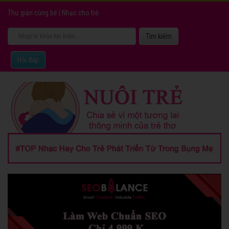
Thư giản cùng bé
|
Nhạc cho trẻ
Hỏi đáp