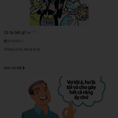
Có tội tình gì?
1151
|
8/14/2020
Chồng có bồ, đòi ly dị vợ:
Xem chi tiết