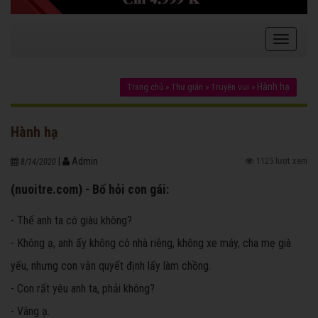
Hành hạ
Trang chủ
»
Thư giản
»
Truyện vui
»
Hành hạ
|
Admin
1125 lượt xem
8/14/2020
(nuoitre.com) - Bố hỏi con gái:
- Thế anh ta có giàu không?
- Không ạ, anh ấy không có nhà riêng, không xe máy, cha mẹ già
yếu, nhưng con vẫn quyết định lấy làm chồng.
- Con rất yêu anh ta, phải không?
- Vâng ạ.