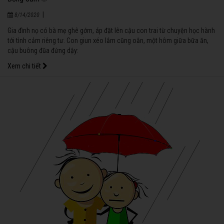
|
8/14/2020
Gia đình nọ có bà mẹ ghê gớm, áp đặt lên cậu con trai từ chuyện học hành
tới tình cảm riêng tư. Con giun xéo lắm cũng oằn, một hôm giữa bữa ăn,
cậu buông đũa đứng dậy:
Xem chi tiết