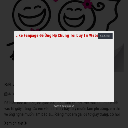
Like Fanpage Để Ủng Hộ Chúng Tôi Duy Trì Website
Biết vẽ thế nào
1206
|
8/14/2020
Để hiểu học trò hơn, cô giáo bảo học sinh vẽ mơ ước mai sau của mình
Powered by
netcore.vn
vào tờ giấy trắng. Có em vẽ hình máy bay tỏ ý muốn làm phi công, em thì
vẽ ống nghe muốn làm bác sĩ... Riêng một em gái để tờ giấy trắng, cô hỏi:
Xem chi tiết