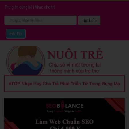
Thư giản cùng bé
|
Nhạc cho trẻ
Hỏi đáp