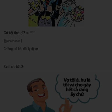
Có tội tình gì?
1152
|
8/14/2020
Chồng có bồ, đòi ly dị vợ:
Xem chi tiết