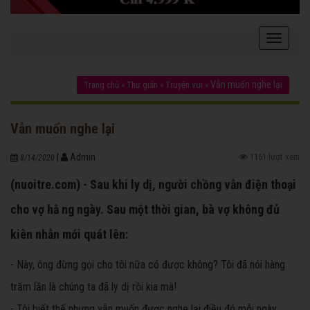
Vẫn muốn nghe lại
Trang chủ
»
Thư giản
»
Truyện vui
»
Vẫn muốn nghe lại
|
Admin
1161 lượt xem
8/14/2020
(nuoitre.com) - Sau khi ly dị, người chồng vẫn điện thoại
cho vợ hằ ng ngày. Sau một thời gian, bà vợ không đủ
kiên nhẫn mới quát lên:
- Này, ông đừng gọi cho tôi nữa có được không? Tôi đã nói hàng
trăm lần là chúng ta đã ly dị rồi kia mà!
- Tôi biết thế nhưng vẫn muốn được nghe lại điều đó mỗi ngày.