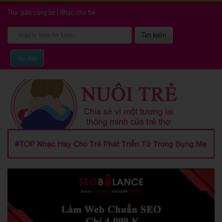
Thư giản cùng bé
|
Nhạc cho trẻ
Hỏi đáp