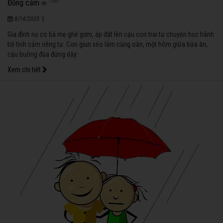
Đồng cảm
1180
|
8/14/2020
Gia đình nọ có bà mẹ ghê gớm, áp đặt lên cậu con trai từ chuyện học hành
tới tình cảm riêng tư. Con giun xéo lắm cũng oằn, một hôm giữa bữa ăn,
cậu buông đũa đứng dậy:
Xem chi tiết