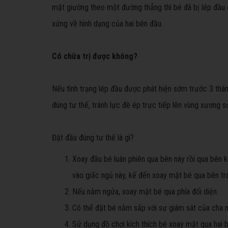
mặt giường theo một đường thẳng thì bé đã bị lép đầu 
xứng về hình dạng của hai bên đầu.
Có chữa trị được không?
Nếu tình trạng lép đầu được phát hiện sớm trước 3 tháng
đúng tư thế, tránh lực đè ép trực tiếp lên vùng xương sọ
Đặt đầu đúng tư thế là gì?
Xoay đầu bé luân phiên qua bên này rồi qua bên 
vào giấc ngủ này, kế đến xoay mặt bé qua bên trá
Nếu nằm ngửa, xoay mặt bé qua phía đối diện.
Có thể đặt bé nằm sấp với sự giám sát của cha 
Sử dụng đồ chơi kích thích bé xoay mặt qua hai b