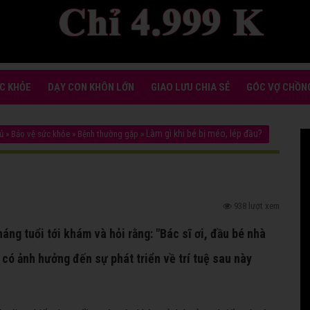
C KHỎE
DẠY CON KHÔN LỚN
GIAO LƯU CHIA SẺ
GÓC VỢ CHỒN
Làm gì khi bé bị méo, lép đầu?
ủ
»
Bảo vệ sức khỏe
»
Bệnh thường gặp
»
938 lượt xem
áng tuổi tới khám và hỏi rằng: "Bác sĩ ơi, đầu bé nhà
 có ảnh hưởng đến sự phát triển về trí tuệ sau này