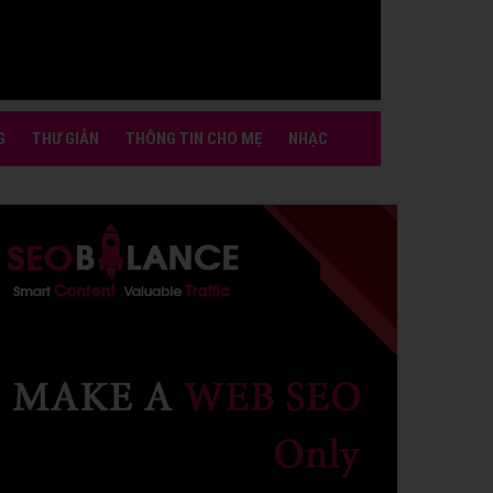
G
THƯ GIẢN
THÔNG TIN CHO MẸ
NHẠC