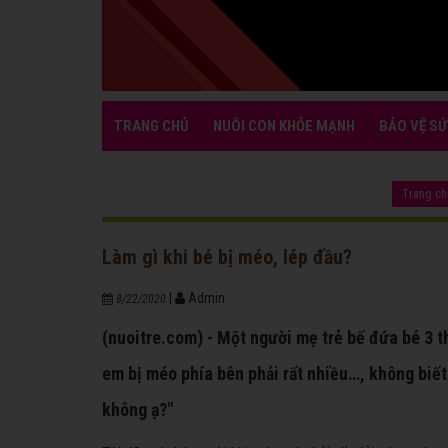
TRANG CHỦ
NUÔI CON KHỎE MẠNH
BẢO VỆ SỨ
Trang ch
Làm gì khi bé bị méo, lép đầu?
|
Admin
8/22/2020
(nuoitre.com) - Một người mẹ trẻ bế đứa bé 3 th
em bị méo phía bên phải rất nhiều…, không biết
không ạ?"