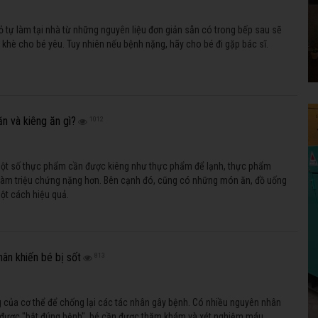
 tự làm tại nhà từ những nguyên liệu đơn giản sẵn có trong bếp sau sẽ
ò khè cho bé yêu. Tuy nhiên nếu bệnh nặng, hãy cho bé đi gặp bác sĩ.
ăn và kiêng ăn gì?
1012
một số thực phẩm cần được kiêng như thực phẩm để lạnh, thực phẩm
làm triệu chứng nặng hơn. Bên cạnh đó, cũng có những món ăn, đồ uống
một cách hiệu quả.
ân khiến bé bị sốt
813
g của cơ thể để chống lại các tác nhân gây bệnh. Có nhiều nguyên nhân
 được "bắt đúng bệnh", bé cần được thăm khám và xét nghiệm máu.