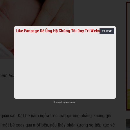
Like Fanpage Để Ủng Hộ Chúng Tôi Duy Trì Website
minh họa.
Powered by
netcore.vn
 quan sát. Đặt bé nằm ngửa trên mặt giường phẳng, không gối
hi mặt bé xoay qua một bên, nếu thấy phần xương sọ tiếp xúc với