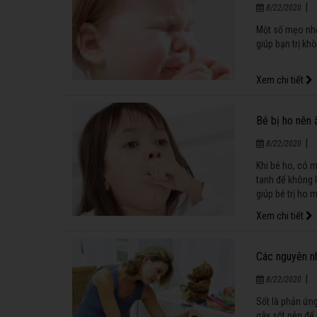
|
8/22/2020
Một số mẹo nhỏ
giúp bạn trị kh
Xem chi tiết
Bé bị ho nên 
|
8/22/2020
Khi bé ho, có 
tanh để không 
giúp bé trị ho 
Xem chi tiết
Các nguyên nh
|
8/22/2020
Sốt là phản ứn
gây sốt nên để