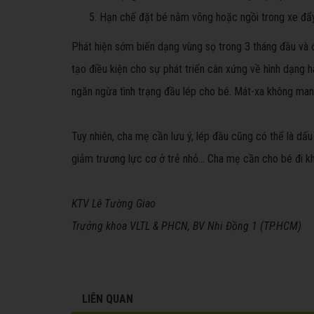
Hạn chế đặt bé nằm võng hoặc ngồi trong xe đẩy
Phát hiện sớm biến dạng vùng sọ trong 3 tháng đầu và đặ
tạo điều kiện cho sự phát triển cân xứng về hình dạng 
ngăn ngừa tình trạng đầu lép cho bé. Mát-xa không mang
Tuy nhiên, cha mẹ cần lưu ý, lép đầu cũng có thể là dấu
giảm trương lực cơ ở trẻ nhỏ… Cha mẹ cần cho bé đi kh
KTV Lê Tường Giao
Trưởng khoa VLTL & PHCN, BV Nhi Đồng 1 (TP.HCM)
LIÊN QUAN