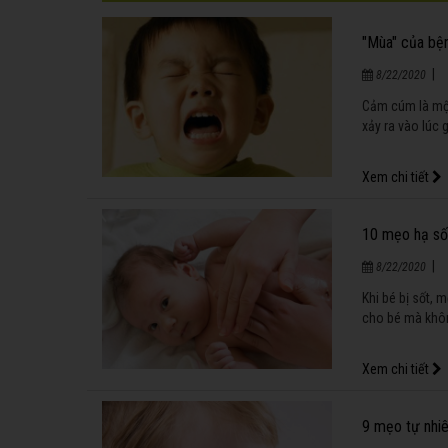
"Mùa" của bệ
|
8/22/2020
Cảm cúm là một
xảy ra vào lúc 
Xem chi tiết
10 mẹo hạ số
|
8/22/2020
Khi bé bị sốt,
cho bé mà khôn
Xem chi tiết
9 mẹo tự nhiê