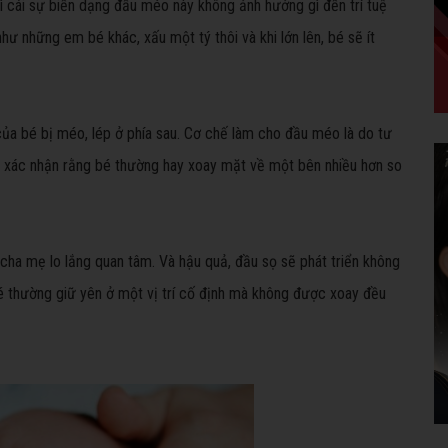
 vì cái sự biến dạng đầu méo này không ảnh hưởng gì đến trí tuệ
hư những em bé khác, xấu một tý thôi và khi lớn lên, bé sẽ ít
ủa bé bị méo, lép ở phía sau. Cơ chế làm cho đầu méo là do tư
u xác nhận rằng bé thường hay xoay mặt về một bên nhiều hơn so
cha mẹ lo lắng quan tâm. Và hậu quả, đầu sọ sẽ phát triển không
bé thường giữ yên ở một vị trí cố định mà không được xoay đều