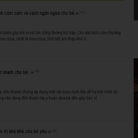
nh cảm cúm và cách ngăn ngừa cho bé
866
 bệnh gây bởi vi-rút tấn công đường hô hấp. Các đợt dịch cúm thường
giao mùa, nhất là mùa mưa, thời tiết ẩm thấp khó ở.
t nhanh cho bé
952
 mẹ nên nhanh chóng áp dụng một vài mẹo dưới đây để hạ bớt nhiệt độ
g cần dùng đến thuốc tây y hoặc đưa bé đến gặp bác sĩ.
n trị khò khè cho bé yêu
880