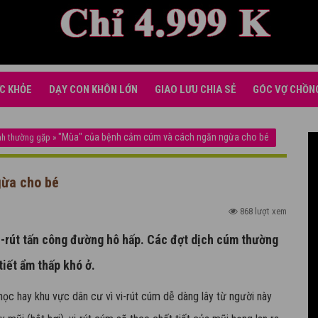
C KHỎE
DẠY CON KHÔN LỚN
GIAO LƯU CHIA SẺ
GÓC VỢ CHỒN
"Mùa" của bệnh cảm cúm và cách ngăn ngừa cho bé
nh thường gặp
»
gừa cho bé
868 lượt xem
i-rút tấn công đường hô hấp. Các đợt dịch cúm thường
tiết ẩm thấp khó ở.
học hay khu vực dân cư vì vi-rút cúm dễ dàng lây từ người này