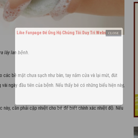
Like Fanpage Để Ủng Hộ Chúng Tôi Duy Trì Website
̀a lây lan bệnh.
o các bề mặt chưa sạch như bàn, tay nắm cửa và lại mút, đút
ong vài ngày đầu tiên của bệnh. Nếu thấy bé có những biểu hiện này,
c này, cần phải cặp nhiệt cho bé để biết chính xác nhiệt độ. Nếu
Powered by
netcore.vn