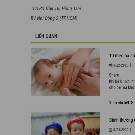
ThS.BS Trần Thị Hồng Tâm
BV Nhi Đồng 2 (TP.HCM)
LIÊN QUAN
10 mẹo hạ số
|
8/22/2020
Khi bé bị sốt,
cho bé mà khôn
Xem chi tiết
Bệnh thường 