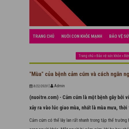
TRANG CHỦ
NUÔI CON KHỎE MẠNH
BẢO VỆ SỨ
Trang chủ
»
Bảo vệ sức khỏe
»
Bệ
"Mùa" của bệnh cảm cúm và cách ngăn n
|
Admin
8/22/2020
(nuoitre.com) - Cảm cúm là một bệnh gây bởi v
xảy ra vào lúc giao mùa, nhất là mùa mưa, thời 
Cảm cúm có thể lây lan rất nhanh trong tập thể trường 