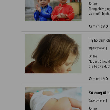
|
8/23/2020
Trong những ng
và chuẩn bị ch
Xem chi tiết
Trị ho đàm c
|
8/23/2020
Ngoại trừ ho, k
thể bảo vệ đườn
Xem chi tiết
Sử dụng tã, 
|
8/22/2020
Sử dụng tã, bỉ
khuẩn, nấm mốc 