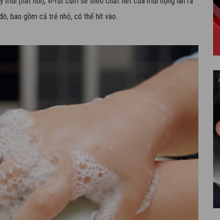
mũi (hắt hơi), vi-rút cúm sẽ theo chất tiết của mũi họng lan ra
, bao gồm cả trẻ nhỏ, có thể hít vào.