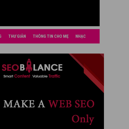
G
THƯ GIẢN
THÔNG TIN CHO MẸ
NHẠC