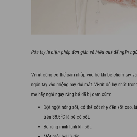
Rửa tay là biện pháp đơn giản và hiệu quả để ngăn ngư
Vi-rút cũng có thể xâm nhập vào bé khi bé chạm tay và
ngón tay vào miệng hay dụi mắt. Vi-rút dễ lây nhất tr
mẹ hãy nghĩ ngay rằng bé đã bị cảm cúm:
Đột ngột nóng sốt, có thể sốt nhẹ đến sốt cao, lú
0
trên 38,5
C là bé có sốt.
Bé rùng mình lạnh khi sốt.
Mệt mỏi, hơi lừ đừ.