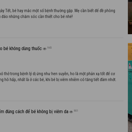
ày Tết, bé hay mắc một số bệnh thường gặp. Mẹ cần biết để đề phòng
u đáo những chăm sóc cần thiết cho bé nhé!
ho bé không dùng thuốc
945
hó thở trong bệnh lý dị ứng như hen suyễn, ho là một phản xạ tốt để cơ
g hô hấp, nhất là ở các bé, khi bé bị viêm nhiễm có tăng tiết đàm nhớt.
bỉm đúng cách để bé không bị viêm da
901
m kém chất lượng hoặc không đúng cách, bé có thể bị nhiễm nhiều loại vi
gây viêm, nấm da, viêm tiết niệu, viêm phần phụ, tiêu chảy kéo dài và