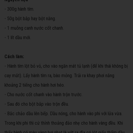
- 300g hành tím.
- 50g bột bắp hay bột năng.
- 1 muỗng canh nước cốt chanh.
- 1 lít dầu mới.
Cách làm:
- Hành tím lột bỏ vỏ, cho vào ngăn mát tủ lạnh (để khi thái không bị
cay mắt). Lấy hành tím ra, bào mỏng. Trải ra khay phơi nắng
khoảng 2 tiếng cho hành hơi héo.
- Cho nước cốt chanh vào hành trộn trước.
- Sau đó cho bột bắp vào trộn đều.
- Bắc chảo dầu lên bếp. Dầu nóng, cho hành vào phi với lửa vừa.
Trong khi phi thì cứ thỉnh thoảng đảo nhẹ cho hành vàng đều. Khi
thấy hành có màu vàng hơi nhạt là vớt ra đĩa có lót giấy thấm dầu.