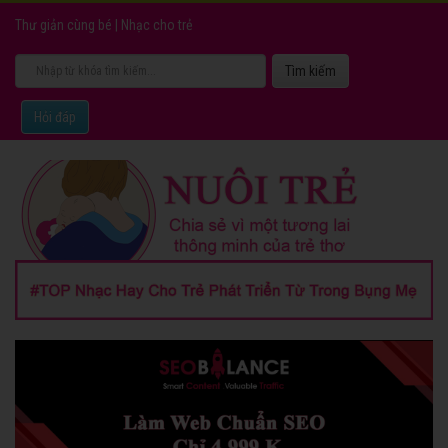
Thư giản cùng bé
|
Nhạc cho trẻ
Hỏi đáp